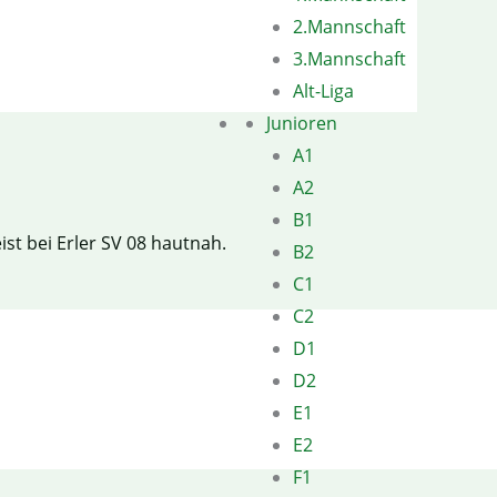
2.Mannschaft
3.Mannschaft
Alt-Liga
Junioren
A1
A2
B1
t bei Erler SV 08 hautnah.
B2
C1
C2
D1
D2
E1
E2
F1