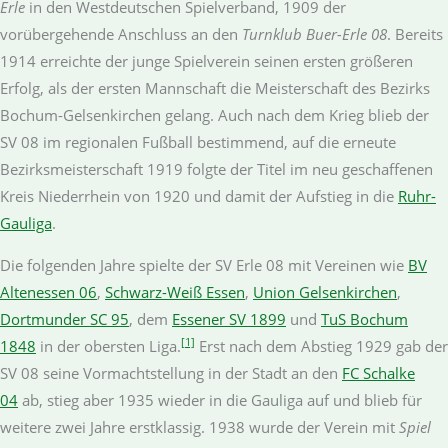
Erle
in den Westdeutschen Spielverband, 1909 der
vorübergehende Anschluss an den
Turnklub Buer-Erle 08
. Bereits
1914 erreichte der junge Spielverein seinen ersten größeren
Erfolg, als der ersten Mannschaft die Meisterschaft des Bezirks
Bochum-Gelsenkirchen gelang. Auch nach dem Krieg blieb der
SV 08 im regionalen Fußball bestimmend, auf die erneute
Bezirksmeisterschaft 1919 folgte der Titel im neu geschaffenen
Kreis Niederrhein von 1920 und damit der Aufstieg in die
Ruhr-
Gauliga
.
Die folgenden Jahre spielte der SV Erle 08 mit Vereinen wie
BV
Altenessen 06
,
Schwarz-Weiß Essen
,
Union Gelsenkirchen
,
Dortmunder SC 95
, dem
Essener SV 1899
und
TuS Bochum
[1]
1848
in der obersten Liga.
Erst nach dem Abstieg 1929 gab der
SV 08 seine Vormachtstellung in der Stadt an den
FC Schalke
04
ab, stieg aber 1935 wieder in die Gauliga auf und blieb für
weitere zwei Jahre erstklassig. 1938 wurde der Verein mit
Spiel