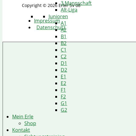
3.Mannschaft
Copyright © 2026 Erler SV 08
Alt-Liga
Junioren
Impressum
A1
Datenschutz
A2
B1
B2
C1
C2
D1
D2
E1
E2
F1
F2
G1
G2
Mein Erle
Shop
Kontakt