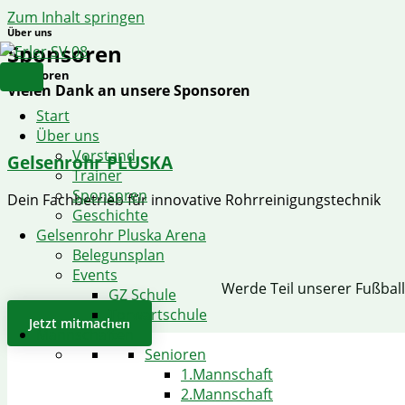
Zum Inhalt springen
Über uns
Sponsoren
Sponsoren
Vielen Dank an unsere Sponsoren
Start
Über uns
Vorstand
Gelsenrohr PLUSKA
Trainer
Sponsoren
Dein Fachbetrieb für innovative Rohrreinigungstechnik
Geschichte
Gelsenrohr Pluska Arena
Belegunsplan
Events
Werde Teil unserer Fußbal
GZ Schule
Torwartschule
Jetzt mitmachen
Mannschaften
Senioren
1.Mannschaft
2.Mannschaft